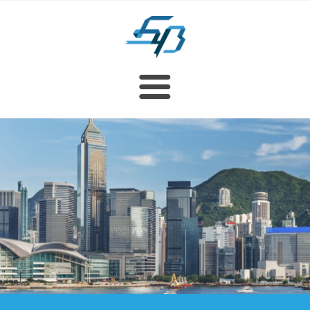
重要信息
首页
香港税务
公司简介
职位空缺
递交报税表截止日期
背景
联络我们
服务
遣散费及长期服务金
管理团队
保存业务纪录
创办人
最新消息