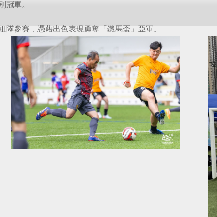
別冠軍。
組隊參賽，憑藉出色表現勇奪「鐵馬盃」亞軍。