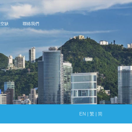
位空缺
聯絡我們
EN |
繁 |
简